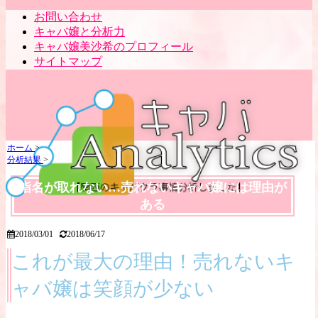
お問い合わせ
キャバ嬢と分析力
キャバ嬢美沙希のプロフィール
サイトマップ
ホーム
>
分析結果
>
指名が取れない…売れないキャバ嬢には理由が
ある
2018/03/01
2018/06/17
これが最大の理由！売れないキ
ャバ嬢は笑顔が少ない