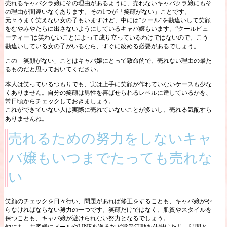
売れるキャバクラ嬢にその理由があるように、売れないキャバクラ嬢にもそ
の理由が間違いなくあります。その1つが「笑顔がない」ことです。
元々うまく笑えない女の子もいますけど、中には“クール”を勘違いして笑顔
をむやみやたらに出さないようにしているキャバ嬢もいます。“クールビュ
ーティー”は笑わないことによって成り立っているわけではないので、こう
勘違いしている女の子がいるなら、すぐに改める必要があるでしょう。
この「笑顔がない」ことはキャバ嬢にとって致命的で、売れない理由の最た
るものだと思っておいてください。
本人は笑っているつもりでも、実は上手に笑顔が作れていないケースも少な
くありません。自分の笑顔は男性を喜ばせられるレベルに達しているかを、
常日頃からチェックしておきましょう。
これができていない人は実際に売れていないことが多いし、売れる気配すら
ありませんね。
売れるための努力をしないキャ
バ嬢もいつまでたっても売れな
い
笑顔のチェックを日々行い、問題があれば修正をすることも、キャバ嬢がや
らなければならない努力の一つです。笑顔だけではなく、肌質やスタイルを
保つことも、キャバ嬢が避けられない努力となるでしょう。
他にも、お客様にメールやLINEを送るなど営業活動を仕掛けたり、時間と