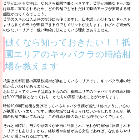
英語が話せる女性は、なおさら祇園で働くべきです。英語が堪能なキャバ嬢
は非常に重宝されるため、どの店舗でもそれだけで時給アップが実現する可
能性が出てくるでしょう。
英語のスキルは入店時の交渉にも使えますし、日本語しか話せないキャスト
よりも多くの売上が期待できる点でもメリットがあります。わざわざ観光客
の少ないエリアで、低い時給に甘んじている理由はありません。
働くなら知っておきたい！！祇
園エリアのキャバクラの時給相
場を教えます
祇園は京都屈指の高級歓楽街が存在しているエリアです。キャバクラ嬢の時
給が安いわけがありません。
お店によってグレードは異なるものの、祇園エリアのキャバクラの時給相場
は5,000円前後となっており、かなりの高額であることがわかります。
時給10,000円前後を受け取っているキャバクラ嬢が当たり前のようにいるの
が祇園というエリアです。他の地域では考えられないかもしれませんが、祇
園の店舗で働いてみれば、この時給相場の高さにも納得がいくでしょう。
それと同時に、努力や頑張りが正当に評価され、それが時給額に反映される
エリアでもありますから、経験者や自信がある女性であれば、なおさらやり
がいが感じられるはずです。