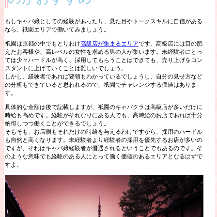
もしキャバ嬢としての経験があったり、見た目やトークスキルに自信がある
なら、祇園エリアで働いてみましょう。
祇園は京都の中でもとりわけ
高級店が集まるエリア
です。高級店には目の肥
えたお客様や、高レベルの女性を求める男の人が集います。未経験者にとっ
ては少々ハードルが高く、採用してもらうことはできても、売り上げをコン
スタントに上げていくことは難しいでしょう。
しかし、経験者であれば要領もわかっているでしょうし、自分の見せ方など
の分析もできていると思われるので、祇園でチャレンジする価値はありま
す。
具体的な金額は後で記載しますが、祇園のキャバクラは高級店が多いだけに
時給も高めです。経験がそれなりにある人でも、高時給のお店であれば十分
納得しつつ働くことができるでしょう。
そもそも、お店側もそれだけの時給を与えるわけですから、採用のハードル
も自然と高くなります。未経験者より経験者の採用を優先するお店が多いの
ですが、それはキャバ嬢経験者が優遇されるということでもあるのです。そ
のような意味でも経験のある人にとって働く価値のあるエリアとなるはずで
すよ。