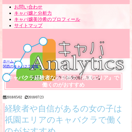
お問い合わせ
キャバ嬢と分析力
キャバ嬢美沙希のプロフィール
サイトマップ
ホーム
>
関西のキャバクラ情報
>
キャバクラ経験者なら京都の『祇園エリア』で
働くのがおすすめ
2018/05/02
2018/07/23
経験者や自信があるの女の子は
祇園エリアのキャバクラで働く
のがおすすめ