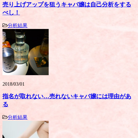
売り上げアップを狙うキャバ嬢は自己分析をする
べし！
分析結果
2018/03/01
指名が取れない…売れないキャバ嬢には理由があ
る
分析結果