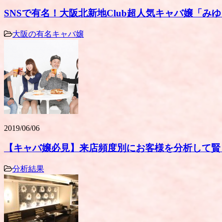
SNSで有名！大阪北新地Club超人気キャバ嬢「み
大阪の有名キャバ嬢
2019/06/06
【キャバ嬢必見】来店頻度別にお客様を分析して賢
分析結果