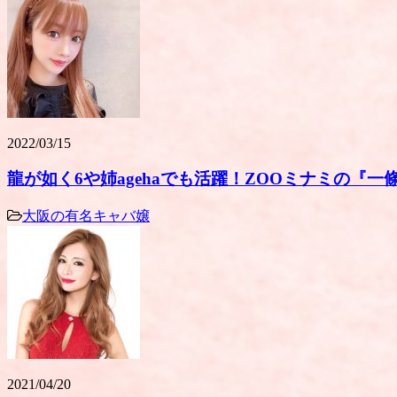
2022/03/15
龍が如く6や姉agehaでも活躍！ZOOミナミの『
大阪の有名キャバ嬢
2021/04/20