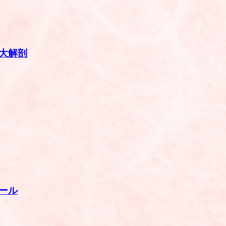
大解剖
ール